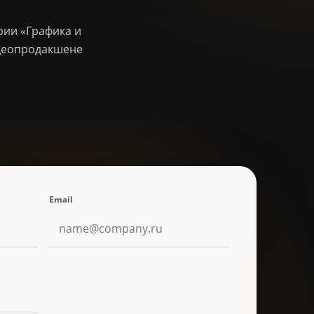
рии «Графика и
идеопродакшене
Email