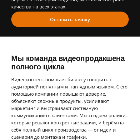
Персонал
качества на всех этапах.
Библиотека
Оставить заявку
Новости
Контакты
Мы команда видеопродакшена
полного цикла
+7 (926) 102-29-57
Тел.:
Видеоконтент помогает бизнесу говорить с
sg.film@yandex.ru
Email:
аудиторией понятным и наглядным языком. С его
помощью компании повышают доверие,
Оставить
заявку
объясняют сложные продукты, усиливают
маркетинг и выстраивают системную
коммуникацию с клиентами. Мы создаём ролики,
которые решают конкретные задачи, и берём на
себя полный цикл производства — от идеи и
сценария до монтажа и графики.