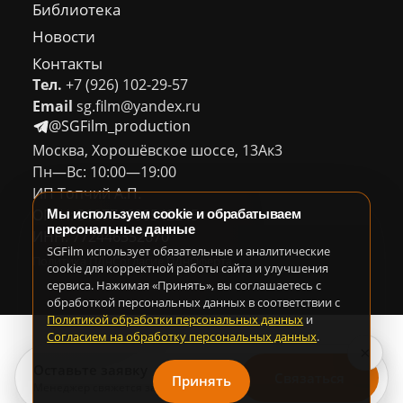
Библиотека
Новости
Контакты
Тел.
+7 (926) 102-29-57
Email
sg.film@yandex.ru
@SGFilm_production
Москва, Хорошёвское шоссе, 13Ак3
Пн—Вс: 10:00—19:00
ИП Топчий А.П.
ОГРН: 318774600542245
Мы используем cookie и обрабатываем
персональные данные
ИНН: 772446352670
SGFilm использует обязательные и аналитические
Политика ПДн
Согласие ПДн
Оферта
cookie для корректной работы сайта и улучшения
сервиса. Нажимая «Принять», вы соглашаетесь с
обработкой персональных данных в соответствии с
Политикой обработки персональных данных
и
Согласием на обработку персональных данных
.
×
Оставьте заявку
Связаться
Принять
Менеджер свяжется за 30 минут