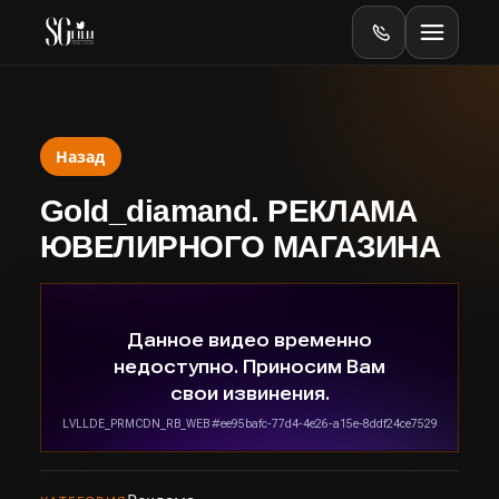
Назад
Главная
Gold_diamand. РЕКЛАМА
Оборудование
ЮВЕЛИРНОГО МАГАЗИНА
Online
Online-тесты
Видеопродакшен
Баннеры