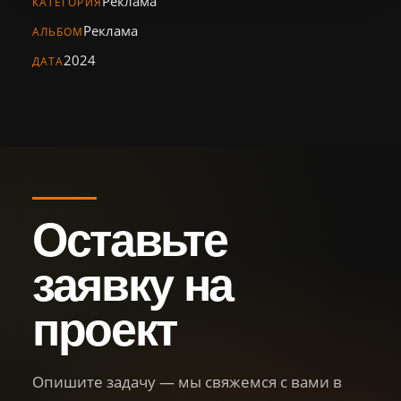
Реклама
Персонал
КАТЕГОРИЯ
Реклама
АЛЬБОМ
Библиотека
2024
ДАТА
Новости
Контакты
+7 (926) 102-29-57
Тел.:
Оставьте
sg.film@yandex.ru
Email:
заявку на
Оставить
заявку
проект
Опишите задачу — мы свяжемся с вами в