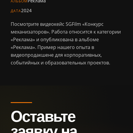
Реклама
Персонал
АЛЬБОМ
2024
ДАТА
Библиотека
Посмотрите видеокейс SGFilm «Конкурс
механизаторов». Работа относится к категории
Новости
«Реклама» и опубликована в альбоме
«Реклама». Пример нашего опыта в
Контакты
видеопродакшене для корпоративных,
событийных и образовательных проектов.
+7 (926) 102-29-57
Тел.:
sg.film@yandex.ru
Email:
Оставить
заявку
Оставьте
заявку на