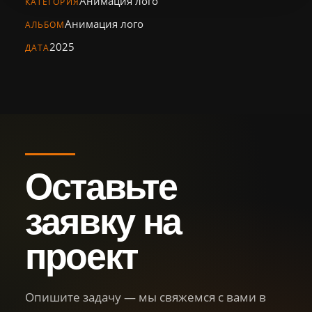
Анимация лого
Персонал
КАТЕГОРИЯ
Анимация лого
АЛЬБОМ
Библиотека
2025
ДАТА
Новости
Контакты
+7 (926) 102-29-57
Тел.:
Оставьте
sg.film@yandex.ru
Email:
заявку на
Оставить
заявку
проект
Опишите задачу — мы свяжемся с вами в