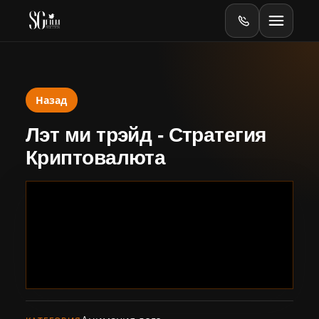
Назад
Главная
Лэт ми трэйд - Стратегия
Оборудование
Криптовалюта
Online
Online-тесты
Видеопродакшен
Баннеры