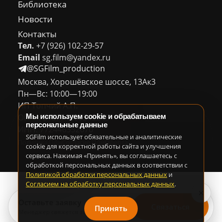
Библиотека
Новости
Контакты
Тел.
+7 (926) 102-29-57
Email
sg.film@yandex.ru
@SGFilm_production
Москва, Хорошёвское шоссе, 13Ак3
Пн—Вс: 10:00—19:00
ИП Топчий А.П.
ОГРН: 318774600542245
Мы используем cookie и обрабатываем
персональные данные
ИНН: 772446352670
SGFilm использует обязательные и аналитические
Политика ПДн
Согласие ПДн
Оферта
cookie для корректной работы сайта и улучшения
сервиса. Нажимая «Принять», вы соглашаетесь с
обработкой персональных данных в соответствии с
Политикой обработки персональных данных
и
Согласием на обработку персональных данных
.
×
Оставьте заявку
Связаться
Принять
Менеджер свяжется за 30 минут