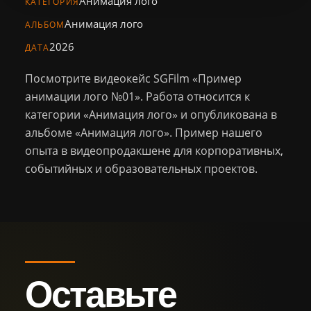
Анимация лого
Персонал
КАТЕГОРИЯ
Анимация лого
АЛЬБОМ
Библиотека
2026
ДАТА
Новости
Посмотрите видеокейс SGFilm «Пример
анимации лого №01». Работа относится к
Контакты
категории «Анимация лого» и опубликована в
альбоме «Анимация лого». Пример нашего
опыта в видеопродакшене для корпоративных,
+7 (926) 102-29-57
Тел.:
событийных и образовательных проектов.
sg.film@yandex.ru
Email:
Оставить
заявку
Оставьте