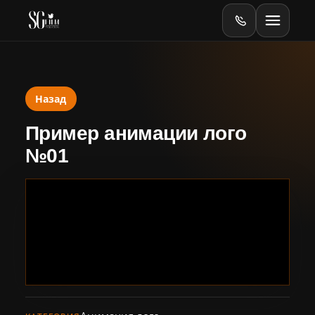
Назад
Главная
Пример анимации лого
Оборудование
№01
Online
Online-тесты
Видеопродакшен
Баннеры