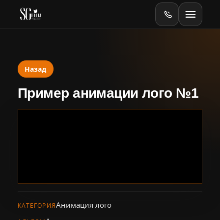
Назад
Главная
Пример анимации лого №1
Оборудование
Online
Online-тесты
Видеопродакшен
Баннеры
Анимация лого
КАТЕГОРИЯ