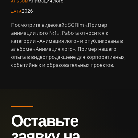
Анимация лого
Персонал
АЛЬБОМ
2026
ДАТА
Библиотека
Посмотрите видеокейс SGFilm «Пример
анимации лого №1». Работа относится к
Новости
категории «Анимация лого» и опубликована в
альбоме «Анимация лого». Пример нашего
Контакты
опыта в видеопродакшене для корпоративных,
событийных и образовательных проектов.
+7 (926) 102-29-57
Тел.:
sg.film@yandex.ru
Email:
Оставить
заявку
Оставьте
заявку на