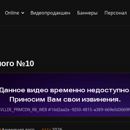
Online
Видеопродакшен
Баннеры
Персонал
лого №10
Анимация лого
2026
М
ДАТА