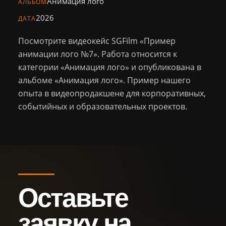
Анимация лого
Персонал
АЛЬБОМ
2026
ДАТА
Библиотека
Посмотрите видеокейс SGFilm «Пример
анимации лого №7». Работа относится к
Новости
категории «Анимация лого» и опубликована в
альбоме «Анимация лого». Пример нашего
Контакты
опыта в видеопродакшене для корпоративных,
событийных и образовательных проектов.
+7 (926) 102-29-57
Тел.:
sg.film@yandex.ru
Email:
Оставить
заявку
Оставьте
заявку на