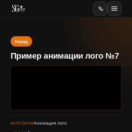
Назад
Главная
Пример анимации лого №7
Оборудование
Online
Online-тесты
Видеопродакшен
Баннеры
Анимация лого
КАТЕГОРИЯ