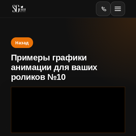
Назад
Главная
Примеры графики
Оборудование
анимации для ваших
роликов №10
Online
Online-тесты
Видеопродакшен
Баннеры