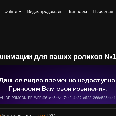
Online
Видеопродакшен
Баннеры
Персонал
анимации для ваших роликов №1
Анимация лого
2024
М
ДАТА