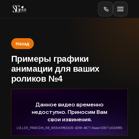
Назад
Главная
Примеры графики
Оборудование
анимации для ваших
роликов №4
Online
Online-тесты
Видеопродакшен
Баннеры