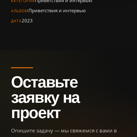
Приветствия и интервью
Персонал
КАТЕГОРИЯ
Приветствия и интервью
АЛЬБОМ
Библиотека
2023
ДАТА
Новости
Контакты
+7 (926) 102-29-57
Тел.:
Оставьте
sg.film@yandex.ru
Email:
заявку на
Оставить
заявку
проект
Опишите задачу — мы свяжемся с вами в