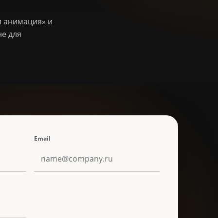
 и анимация» и
е для
Email