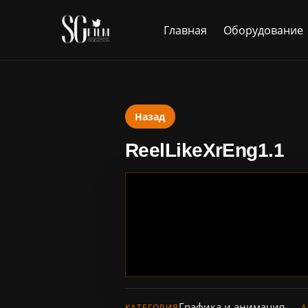
Главная
Оборудование
Назад
ReelLikeXrEng1.1
Графика и анимация
КАТЕГОРИЯ
А