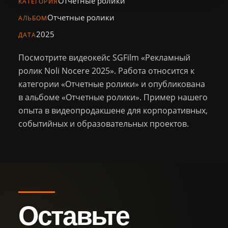
Отчетные ролики
Персонал
КАТЕГОРИЯ
Отчетные ролики
АЛЬБОМ
Библиотека
2025
ДАТА
Новости
Посмотрите видеокейс SGFilm «Рекламный
ролик Noli Nocere 2025». Работа относится к
Контакты
категории «Отчетные ролики» и опубликована
в альбоме «Отчетные ролики». Пример нашего
опыта в видеопродакшене для корпоративных,
+7 (926) 102-29-57
Тел.:
событийных и образовательных проектов.
sg.film@yandex.ru
Email:
Оставить
заявку
Оставьте