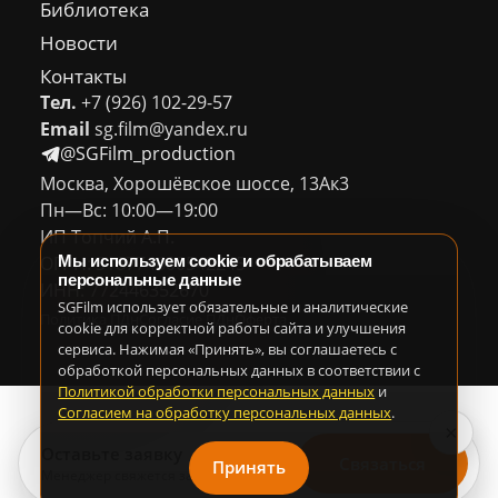
Библиотека
Новости
Контакты
Тел.
+7 (926) 102-29-57
Email
sg.film@yandex.ru
@SGFilm_production
Москва, Хорошёвское шоссе, 13Ак3
Пн—Вс: 10:00—19:00
ИП Топчий А.П.
ОГРН: 318774600542245
Мы используем cookie и обрабатываем
персональные данные
ИНН: 772446352670
SGFilm использует обязательные и аналитические
Политика ПДн
Согласие ПДн
Оферта
cookie для корректной работы сайта и улучшения
сервиса. Нажимая «Принять», вы соглашаетесь с
обработкой персональных данных в соответствии с
Политикой обработки персональных данных
и
Согласием на обработку персональных данных
.
×
Оставьте заявку
Связаться
Принять
Менеджер свяжется за 30 минут