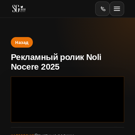
Назад
Главная
Рекламный ролик Noli
Оборудование
Nocere 2025
Online
Online-тесты
Видеопродакшен
Баннеры