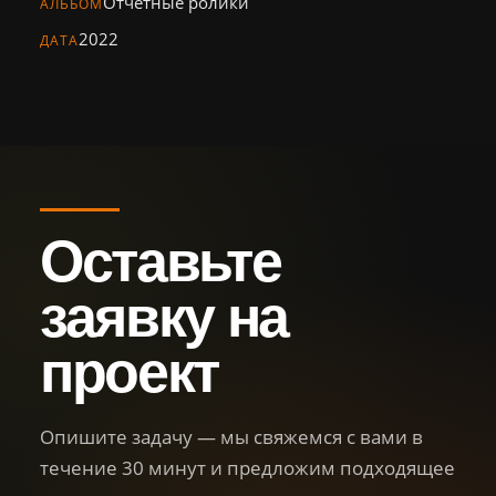
Отчетные ролики
Персонал
АЛЬБОМ
2022
ДАТА
Библиотека
Новости
Контакты
Оставьте
+7 (926) 102-29-57
Тел.:
sg.film@yandex.ru
Email:
заявку на
Оставить
проект
заявку
Опишите задачу — мы свяжемся с вами в
течение 30 минут и предложим подходящее