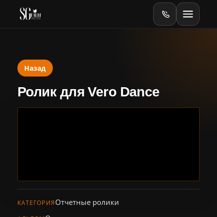
Назад
Главная
Ролик для Vero Dance
Оборудование
Online
Online-тесты
Видеопродакшен
Баннеры
Отчетные ролики
КАТЕГОРИЯ