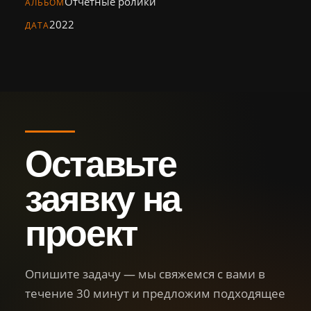
Отчетные ролики
Персонал
АЛЬБОМ
2022
ДАТА
Библиотека
Новости
Контакты
Оставьте
+7 (926) 102-29-57
Тел.:
sg.film@yandex.ru
Email:
заявку на
Оставить
проект
заявку
Опишите задачу — мы свяжемся с вами в
течение 30 минут и предложим подходящее