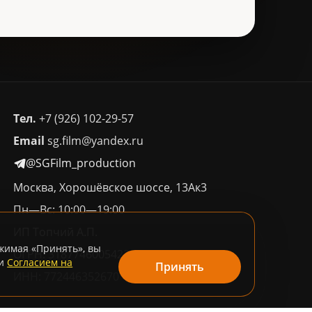
Тел.
+7 (926) 102-29-57
Email
sg.film@yandex.ru
@SGFilm_production
Москва, Хорошёвское шоссе, 13Ак3
Пн—Вс: 10:00—19:00
ИП Топчий А.П.
ажимая «Принять», вы
ОГРН: 318774600542245
и
Согласием на
Принять
ИНН: 772446352670