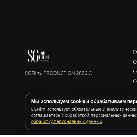
Г
О
O
SGFilm. PRODUCTION 2026 ©
O
Мы используем cookie и обрабатываем пе
SGFilm использует обязательные и аналитически
соглашаетесь с обработкой персональных данных
обработку персональных данных
.
Политика ПДн
Согласие ПДн
Оферта