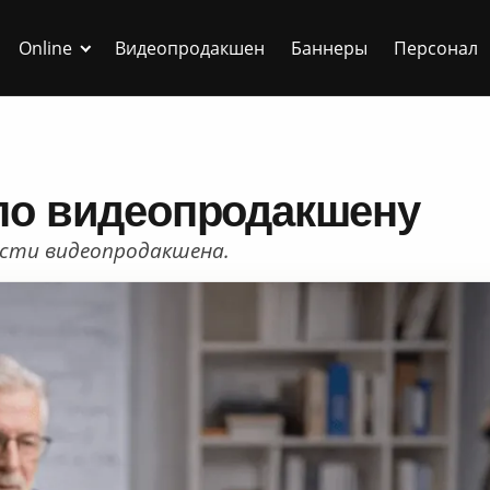
Online
Видеопродакшен
Баннеры
Персонал
по видеопродакшену
ласти видеопродакшена.