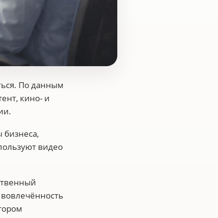
ься. По данным
ент, кино- и
ии.
 бизнеса,
пользуют видео
ественный
 вовлечённость
тором